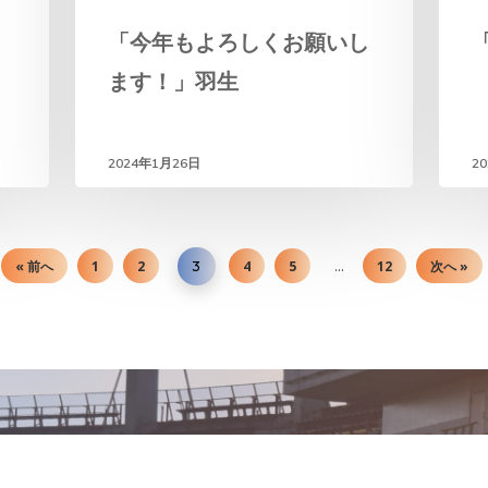
「今年もよろしくお願いし
ます！」羽生
2024年1月26日
2
« 前へ
1
2
4
5
12
次へ »
3
…