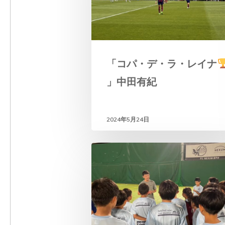
e
n
t
「コパ・デ・ラ・レイナ
」中田有紀
2024年5月24日