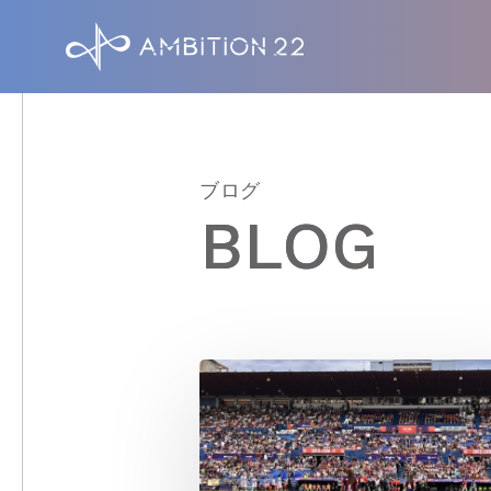
S
k
i
p
t
ブログ
o
BLOG
m
a
i
n
c
o
n
t