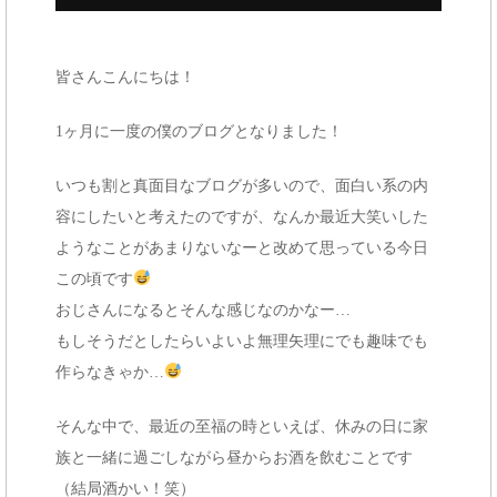
e
n
皆さんこんにちは！
t
1ヶ月に一度の僕のブログとなりました！
いつも割と真面目なブログが多いので、面白い系の内
容にしたいと考えたのですが、なんか最近大笑いした
ようなことがあまりないなーと改めて思っている今日
この頃です
おじさんになるとそんな感じなのかなー…
もしそうだとしたらいよいよ無理矢理にでも趣味でも
作らなきゃか…
そんな中で、最近の至福の時といえば、休みの日に家
族と一緒に過ごしながら昼からお酒を飲むことです
（結局酒かい！笑）