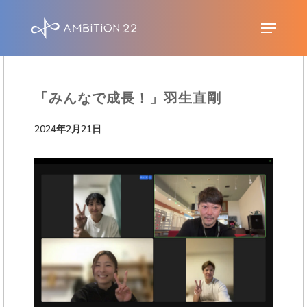
S
Menu
k
i
p
「みんなで成長！」羽生直剛
t
o
2024年2月21日
m
a
i
n
c
o
n
t