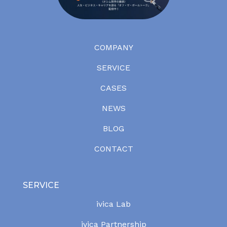
COMPANY
SERVICE
CASES
NEWS
BLOG
CONTACT
SERVICE
ivica Lab
ivica Partnership