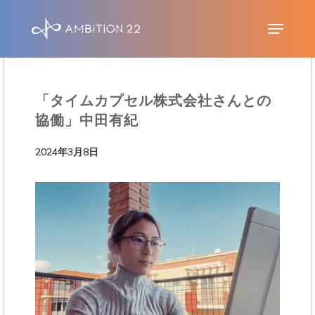
S
Menu
k
i
p
「タイムカプセル株式会社さんとの
t
協働」中田有紀
o
m
2024年3月8日
a
i
n
c
o
n
t