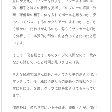
意図が見えないプレーを好まず、プレーする前の準
備、相手と味方の状況を把握してのプレーの選択・判
断、守備時の相手に体を入れてボールを奪うのか、突
っついてパスにするのかクリアーにするのか、とにか
く細かいこだわりがあるのも、恐らくサッカーを細か
く分析して、本質的な部分に向き合ってきたのだと思
います。
そして、僕も割とそっちのタイプの人間なので、飲み
ながら話していると時間が足りません（笑）
そんな経緯で堀さん自身が考えてきた事の深さと僕が
マッチして、今一緒に子供たちの成長への貢献をテー
マに月に１、２度、クラブに顔を出させてもらってい
ます。
僕自身は、多治見市にいる子供達、親御さんが、僕が