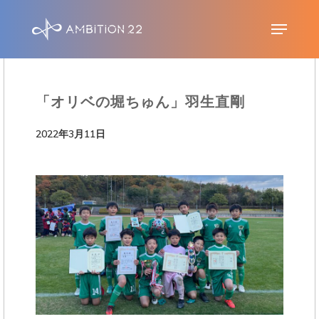
S
Menu
k
i
p
「オリベの堀ちゅん」羽生直剛
t
o
2022年3月11日
m
a
i
n
c
o
n
t