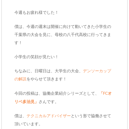
e
今週もお疲れ様でした！
n
t
僕は、今週の週末は開催に向けて動いてきた小学生の
千葉県の大会を見に、母校の八千代高校に行ってきま
す！
小学生の笑顔が見たい！
ちなみに、日曜日は、大学生の大会、
デンソーカップ
の解説
をやらせて頂きます！
「FCオ
今回の投稿は、協働企業紹介シリーズとして、
リベ多治見」
さんです。
僕は、
テクニカルアドバイザー
という形で協働させて
頂いています。