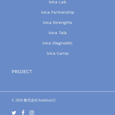
ivica Lab
ivica Partnership
ivica Strengths
ivica Talk
ivica Diagnostic
ivica Camp
PROJECT
© 2026 株式会社Ambition22.
t
f
i