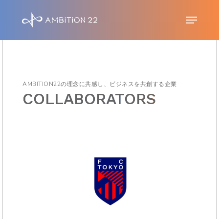
S
Menu
k
i
p
t
AMBITION22の理念に共感し、ビジネスを共創する企業
o
COLLABORATORS
m
a
i
n
c
o
n
t