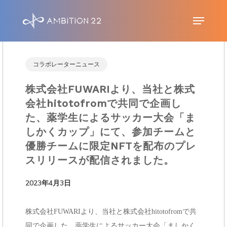
S
Menu
k
i
p
コラボレーターニュース
t
株式会社FUWARIより、当社と株式
o
会社hitotofromで共同で企画し
m
た、薬学生によるサッカー大会「ま
a
しかくカップ」にて、参加チームと
i
優勝チームに限定NFTを配布のプレ
n
スリリースが配信されました。
c
2023年4月3日
o
n
株式会社FUWARIより、当社と株式会社hitotofromで共
t
同で企画した、薬学生によるサッカー大会「ましかく