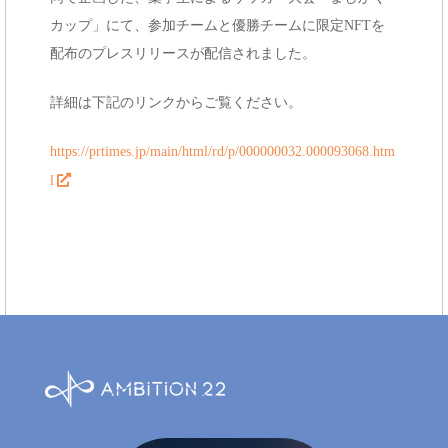
e
カップ」にて、参加チームと優勝チームに限定NFTを
n
配布のプレスリリースが配信されました。
t
詳細は下記のリンクからご覧ください。
https://prtimes.jp/main/html/rd/p/000000032.000093068.htm
l