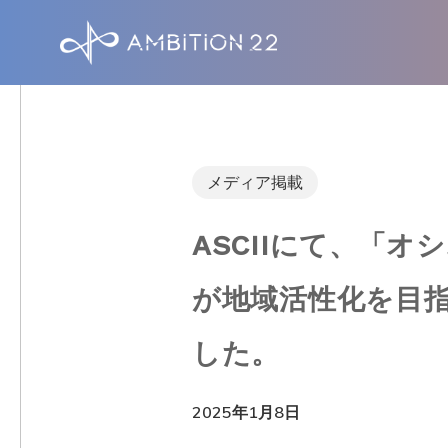
S
k
i
p
t
o
メディア掲載
m
ASCIIにて、「
a
i
が地域活性化を目指す
n
c
した。
o
n
2025年1月8日
t