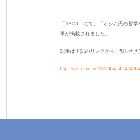
e
n
「ASCII」にて、「オシム氏の哲学
t
事が掲載されました。
記事は下記のリンクからご覧いただ
https://ascii.jp/elem/000/004/242/424264