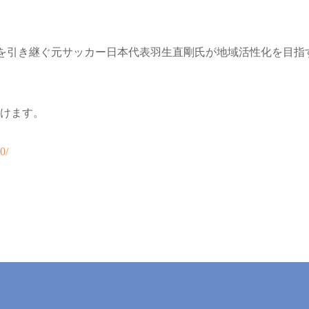
を引き継ぐ元サッカー日本代表羽生直剛氏が地域活性化を目指す『AMB
けます。
0/