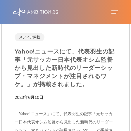
S
Menu
k
i
p
メディア掲載
t
Yahoo!ニュースにて、代表羽生の記
o
事「元サッカー日本代表オシム監督
m
から見出した新時代のリーダーシッ
a
プ・マネジメントが注目されるワ
i
ケ。」が掲載されました。
n
2023年6月10日
c
o
「Yahoo!ニュース」にて、代表羽生の記事「元サッカ
n
ー日本代表オシム監督から見出した新時代のリーダー
t
シップ・マネジメントが注目されるワケ。」が掲載さ