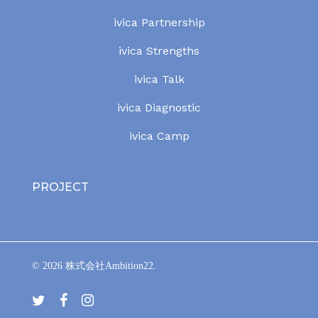
ivica Partnership
ivica Strengths
ivica Talk
ivica Diagnostic
ivica Camp
PROJECT
© 2026 株式会社Ambition22.
t
f
i
w
a
n