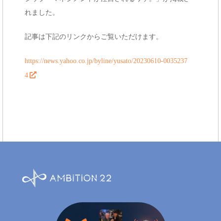
e
れました。
n
記事は下記のリンクからご覧いただけます。
t
https://news.yahoo.co.jp/byline/yusato/20230610-0035237
4