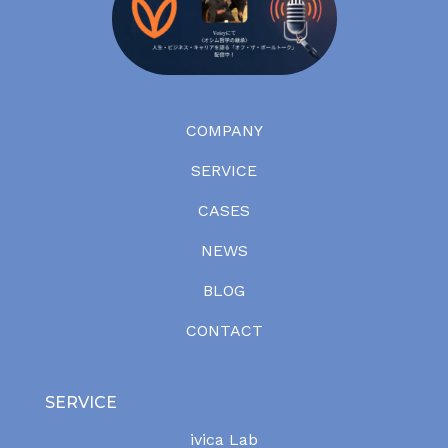
COMPANY
SERVICE
CASES
NEWS
BLOG
CONTACT
SERVICE
ivica Lab