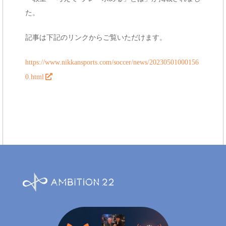
e
た。
n
記事は下記のリンクからご覧いただけます。
t
https://www.nikkansports.com/soccer/news/20230501000156
0.html