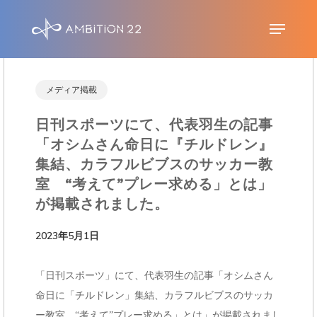
S
Menu
k
i
p
メディア掲載
t
日刊スポーツにて、代表羽生の記事
o
「オシムさん命日に『チルドレン』
m
集結、カラフルビブスのサッカー教
a
室 “考えて”プレー求める」とは」
i
が掲載されました。
n
2023年5月1日
c
o
「日刊スポーツ」にて、代表羽生の記事「オシムさん
n
命日に「チルドレン」集結、カラフルビブスのサッカ
t
ー教室 “考えて”プレー求める」とは」が掲載されまし