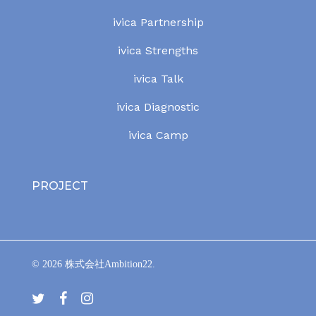
ivica Partnership
ivica Strengths
ivica Talk
ivica Diagnostic
ivica Camp
PROJECT
© 2026 株式会社Ambition22.
t
f
i
w
a
n