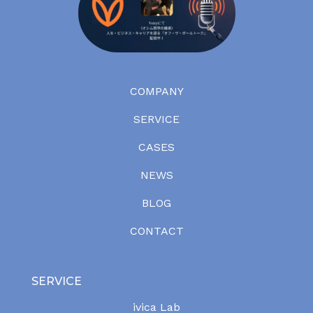
COMPANY
SERVICE
CASES
NEWS
BLOG
CONTACT
SERVICE
ivica Lab