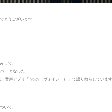
めでとうございます！
みして、
メンバー となった
、音声アプリ「 Voicy（ヴォイシー） 」で語り散らしていま
ついて、