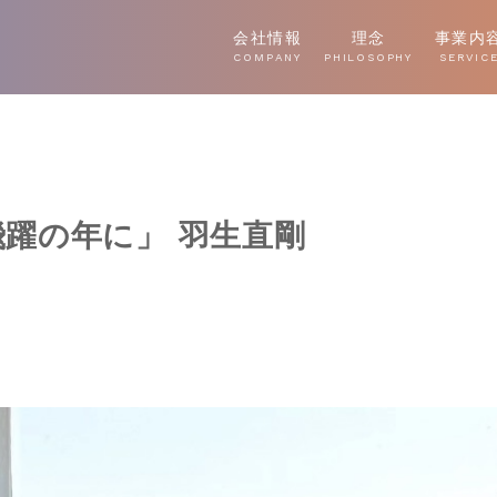
会社情報
理念
事業内
COMPANY
PHILOSOPHY
SERVIC
躍の年に」 羽生直剛