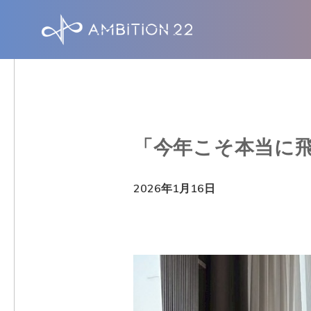
S
k
i
p
t
o
「今年こそ本当に飛
m
a
2026年1月16日
i
n
c
o
n
t