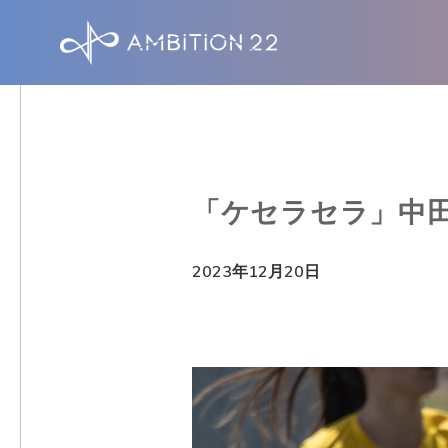
S
k
i
p
t
o
「ケセラセラ」中
m
a
2023年12月20日
i
n
c
o
n
t