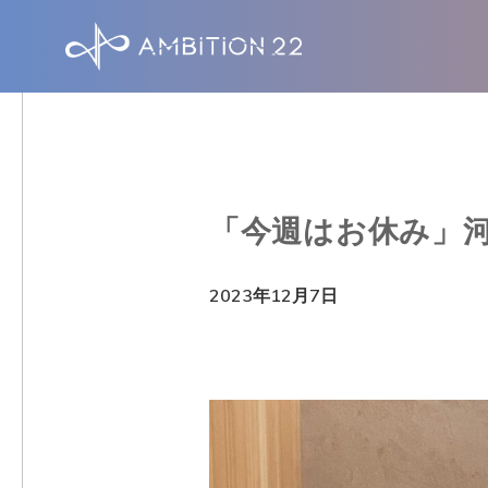
S
k
i
p
t
o
「今週はお休み」
m
a
2023年12月7日
i
n
c
o
n
t