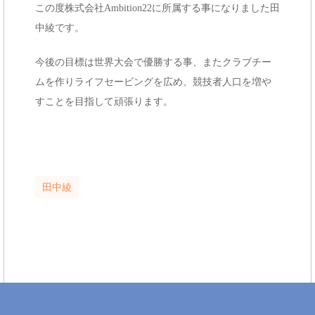
この度株式会社Ambition22に所属する事になりました田
e
中綾です。
n
t
今後の目標は世界大会で優勝する事、またクラブチー
ムを作りライフセービングを広め、競技者人口を増や
すことを目指して頑張ります。
田中綾