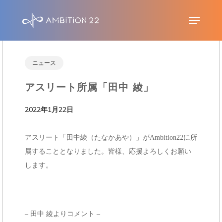
S
Menu
k
i
p
ニュース
t
アスリート所属「田中 綾」
o
m
2022年1月22日
a
i
アスリート「田中綾（たなかあや）」がAmbition22に所
n
属することとなりました。皆様、応援よろしくお願い
c
します。
o
n
t
– 田中 綾よりコメント –