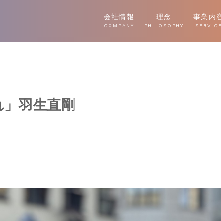
会社情報
理念
事業内
COMPANY
PHILOSOPHY
SERVIC
れ」羽生直剛