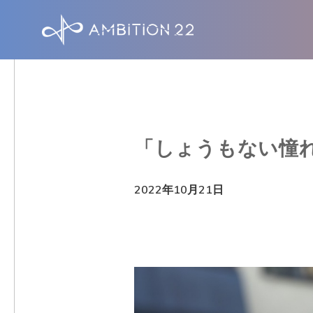
S
k
i
p
t
o
「しょうもない憧
m
a
2022年10月21日
i
n
c
o
n
t