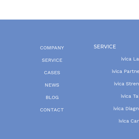
SERVICE
COMPANY
ivica L
SERVICE
ivica Partn
CASES
ivica Stre
NEWS
ivica Ta
BLOG
ivica Diagn
CONTACT
ivica C