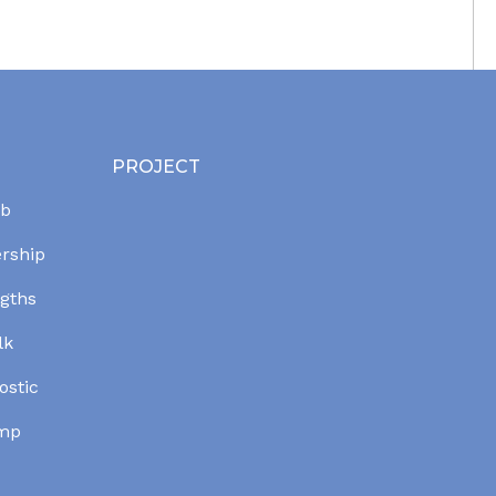
PROJECT
ab
ership
ngths
lk
ostic
amp