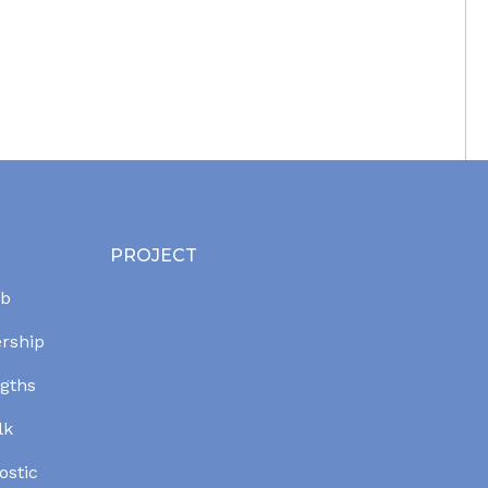
PROJECT
ab
ership
ngths
lk
ostic