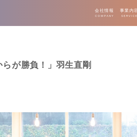
会社情報
事業内
COMPANY
SERVIC
からが勝負！」羽生直剛