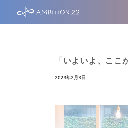
S
k
i
p
t
o
「いよいよ、ここ
m
a
2023年2月3日
i
n
c
o
n
t