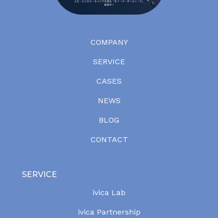
COMPANY
SERVICE
CASES
NEWS
BLOG
CONTACT
SERVICE
ivica Lab
ivica Partnership