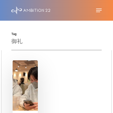
S
Menu
k
i
p
Tag
t
御礼
o
m
a
i
n
c
o
n
t