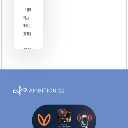
e
「御
n
礼」
t
羽生
直剛
2022
年12
月30
日