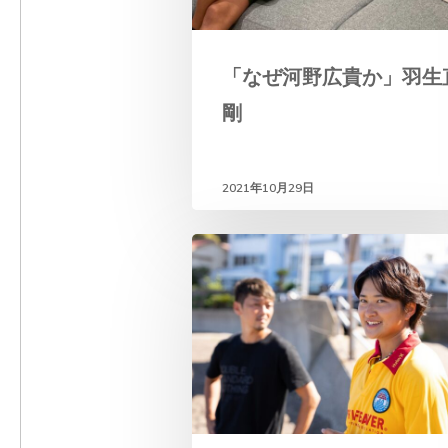
e
n
「なぜ河野広貴か」羽生
t
剛
2021年10月29日