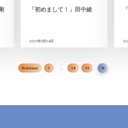
剛
「初めまして！」田中綾
2021年9月24日
20
Previous
1
14
15
…
16