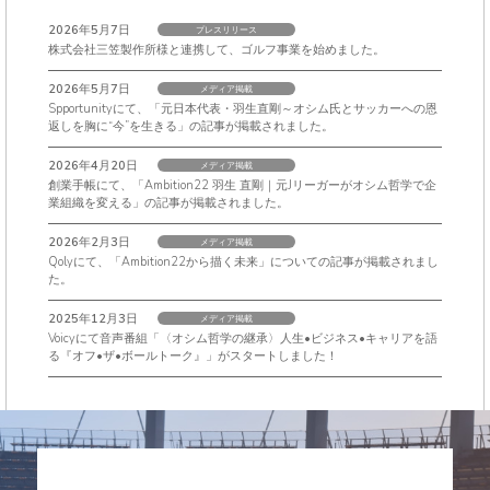
2026年5月7日
プレスリリース
株式会社三笠製作所様と連携して、ゴルフ事業を始めました。
2026年5月7日
メディア掲載
Spportunityにて、「元日本代表・羽生直剛～オシム氏とサッカーへの恩
返しを胸に“今”を生きる」の記事が掲載されました。
2026年4月20日
メディア掲載
創業手帳にて、「Ambition22 羽生 直剛｜元Jリーガーがオシム哲学で企
業組織を変える」の記事が掲載されました。
2026年2月3日
メディア掲載
Qolyにて、「Ambition22から描く未来」についての記事が掲載されまし
た。
2025年12月3日
メディア掲載
Voicyにて音声番組「〈オシム哲学の継承〉人生•ビジネス•キャリアを語
る『オフ•ザ•ボールトーク』」がスタートしました！