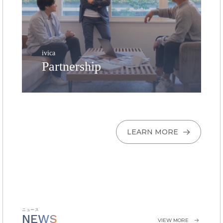
ivica
Partnership
LEARN MORE
ニュース
NEWS
VIEW MORE