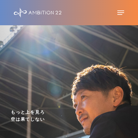
S
Menu
k
i
p
t
o
m
a
i
n
c
もっと上を見ろ
o
空は果てしない
n
t