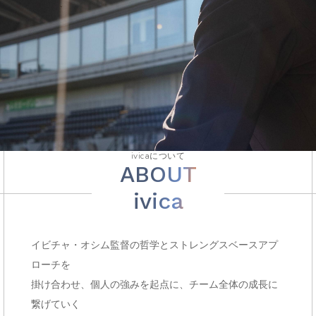
e
n
t
ivicaについて
ABOUT
ivica
イビチャ・オシム監督の哲学とストレングスベースアプ
ローチを
掛け合わせ、個人の強みを起点に、チーム全体の成長に
繋げていく